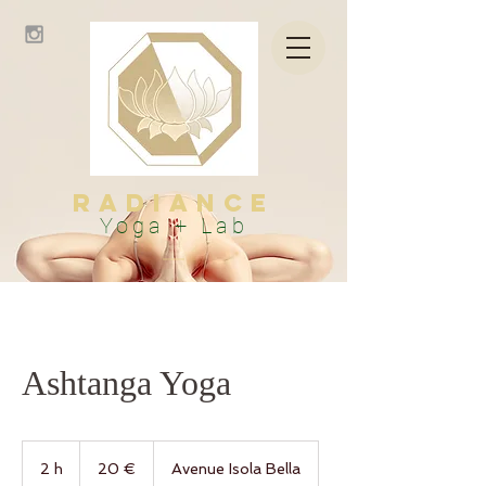
Radiance
Yoga + Lab
Ashtanga Yoga
20
euros
2 h
2
20 €
Avenue Isola Bella